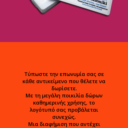
Τύπωστε την επωνυμία σας σε
κάθε αντικείμενο που θέλετε να
δωρίσετε.
Με τη μεγάλη ποικιλία δώρων
καθημερινής χρήσης, το
λογότυπό σας προβάλεται
συνεχώς.
Μια διαφήμιση που αντέχει