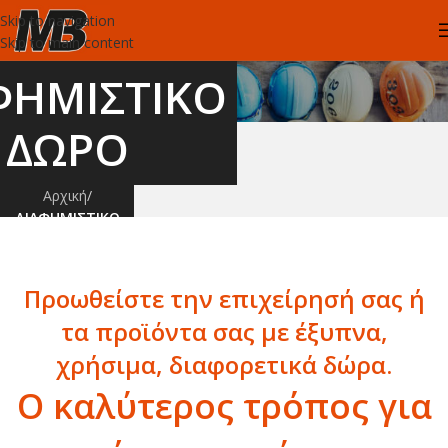
Skip to navigation
Skip to main content
ΦΗΜΙΣΤΙΚΟ
ΔΩΡΟ
Αρχική
/
ΔΙΑΦΗΜΙΣΤΙΚΟ
ΔΩΡΟ
Προωθείστε την επιχείρησή σας ή
τα προϊόντα σας με έξυπνα,
χρήσιμα, διαφορετικά δώρα.
Ο καλύτερος τρόπος για