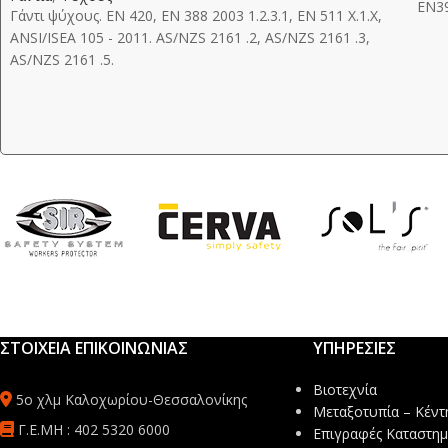
EN39
Γάντι ψύχους. EN 420, EN 388 2003 1.2.3.1, EN 511 Χ.1.Χ,
ANSI/ISEA 105 - 2011. AS/NZS 2161 .2, AS/NZS 2161 .3,
AS/NZS 2161 .5.
ΣΤΟΙΧΕΙΑ ΕΠΙΚΟΙΝΩΝΙΑΣ
ΥΠΗΡΕΣΙΕΣ
Βιοτεχνία
5ο χλμ Καλοχωρίου-Θεσσαλονίκης
Μεταξοτυπία – Κέντ
Γ.Ε.ΜΗ : 402 5320 6000
Επιγραφές Καταστη