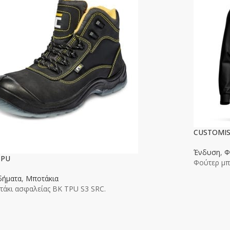
CUSTOMIS
Ένδυση
,
Φ
TPU
Φούτερ μπ
δήματα
,
Μποτάκια
άκι ασφαλείας ΒΚ TPU S3 SRC.