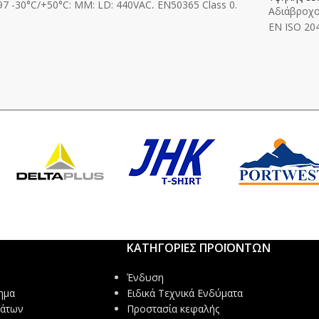
7 -30°C/+50°C; MM; LD; 440VAC, EN50365 Class 0.
Αδιάβροχο
ΕΝ ISO 204
ΚΑΤΗΓΟΡΙΕΣ ΠΡΟΪΟΝΤΩΝ
Ένδυση
ημα
Ειδικά Τεχνικά Ενδύματα
μάτων
Προστασία κεφαλής