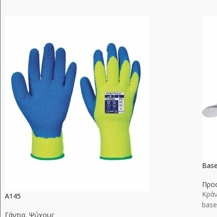
Base
Προσ
Κράν
A145
base
Γάντια
,
Ψύχους