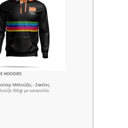
E HOODIES
ούτερ Μπλούζες - Ζακέτες
Dayboro Pants
λούζα 300gr με κουκούλα.
Ένδυση
,
Παντελό
Παντελόνι εργασί