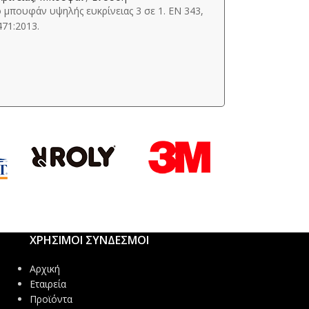
C474
 μπουφάν υψηλής ευκρίνειας 3 σε 1. ΕΝ 343,
71:2013.
Υψηλής ευκρίνει
Ανακλαστικό γιλέ
EN ISO 20741 CL
μόνο)
ΧΡΗΣΙΜΟΙ ΣΥΝΔΕΣΜΟΙ
Αρχική
Εταιρεία
Προϊόντα