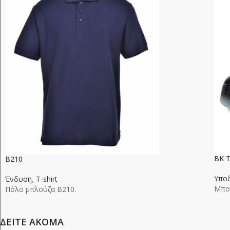
BK 
B210
Υπο
Ένδυση
,
T-shirt
Μποτ
Πόλο μπλούζα Β210.
ΔΕΙΤΕ ΑΚΟΜΑ