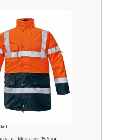
cket
ρίνειας
,
Μπουφάν
,
Ένδυση