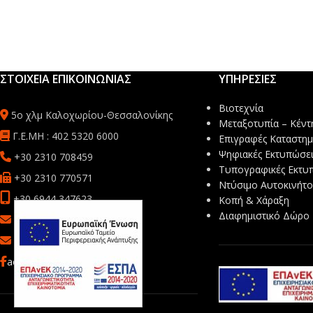
ΣΤΟΙΧΕΙΑ ΕΠΙΚΟΙΝΩΝΙΑΣ
ΥΠΗΡΕΣΙΕΣ
Βιοτεχνία
5ο χλμ Καλοχωρίου-Θεσσαλονίκης
Μεταξοτυπία – Κέντ
Γ.Ε.ΜΗ : 402 5320 6000
Επιγραφές Καταστη
Ψηφιακές Εκτυπώσει
+30 2310 708459
Τυπογραφικές Εκτυ
+30 2310 770571
Ντύσιμο Αυτοκινήτ
+30 6944 347623
Κοπή & Χάραξη
Διαφημιστικό Δώρο
sales@mbsafetyprint.com
info@mb-advertise.gr
acebook