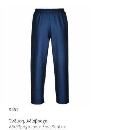
S451
S570
Ένδυση
,
Αδιάβροχα
Ένδυση
,
Μπουφ
Αδιάβροχο παντελόνι Sealtex
Aviemore Μπουφ