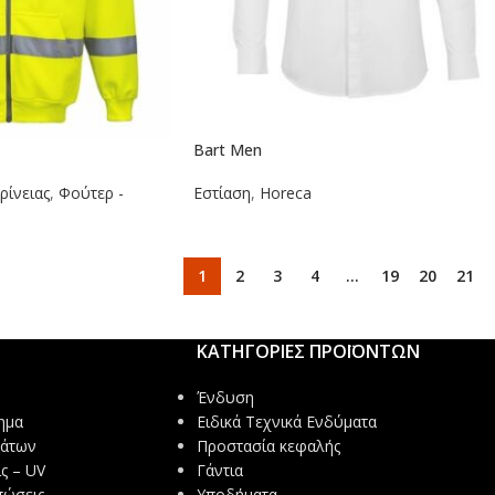
Bart Men
ρίνειας
,
Φούτερ -
Εστίαση
,
Horeca
1
2
3
4
…
19
20
21
ΚΑΤΗΓΟΡΙΕΣ ΠΡΟΪΟΝΤΩΝ
Ένδυση
ημα
Ειδικά Τεχνικά Ενδύματα
μάτων
Προστασία κεφαλής
ς – UV
Γάντια
πώσεις
Υποδήματα