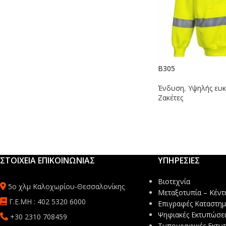
B305
Ένδυση
,
Υψηλής ευκ
Ζακέτες
ΣΤΟΙΧΕΙΑ ΕΠΙΚΟΙΝΩΝΙΑΣ
ΥΠΗΡΕΣΙΕΣ
Βιοτεχνία
5ο χλμ Καλοχωρίου-Θεσσαλονίκης
Μεταξοτυπία – Κέντ
Γ.Ε.ΜΗ : 402 5320 6000
Επιγραφές Καταστη
Ψηφιακές Εκτυπώσει
+30 2310 708459
Τυπογραφικές Εκτυ