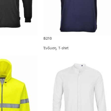
B210
Ένδυση
,
T-shirt