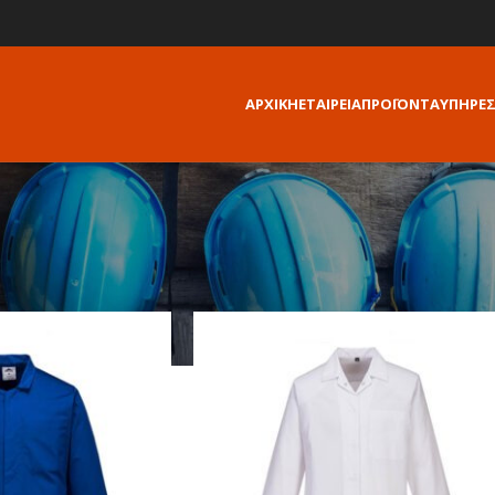
ΑΡΧΙΚΗ
ΕΤΑΙΡΕΙΑ
ΠΡΟΪΟΝΤΑ
ΥΠΗΡΕΣ
γεθος
/
3XL
Show
9
12