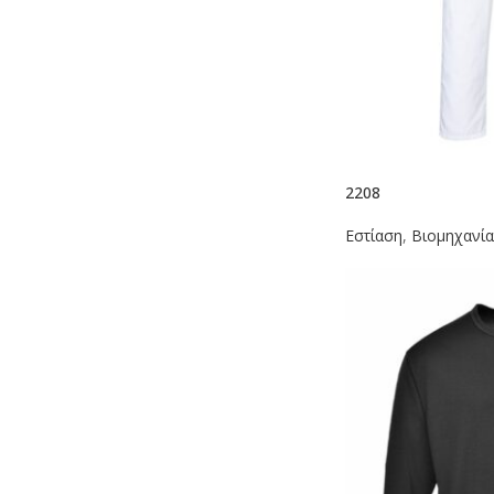
2208
Εστίαση
,
Βιομηχανί