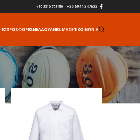
+30 6944 347623
+30 2310 708459
ΙΕΣ
ΠΡΟΣΦΟΡΕΣ
ΝΕΑ
ΔΟΥΛΕΙΕΣ ΜΑΣ
ΕΠΙΚΟΙΝΩΝΙΑ
18
24