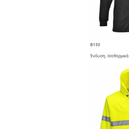
B133
Ένδυση
,
Ισοθερμικά