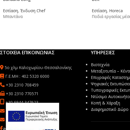
Εστίαση
,
Ένδυση Chef
Εστίαση
,
Horeca
Μπαντάνα
Ποδιά εργασίας μέση
ΣΤΟΙΧΕΙΑ ΕΠΙΚΟΙΝΩΝΙΑΣ
ΥΠΗΡΕΣΙΕΣ
Βιοτεχνία
5ο χλμ Καλοχωρίου-Θεσσαλονίκης
Μεταξοτυπία – Κέντ
Γ.Ε.ΜΗ : 402 5320 6000
Επιγραφές Καταστη
Ψηφιακές Εκτυπώσει
+30 2310 708459
Τυπογραφικές Εκτυ
+30 2310 770571
Ντύσιμο Αυτοκινήτ
+30 6944 347623
Κοπή & Χάραξη
Διαφημιστικό Δώρο
sales@mbsafetyprint.com
info@mb-advertise.gr
acebook