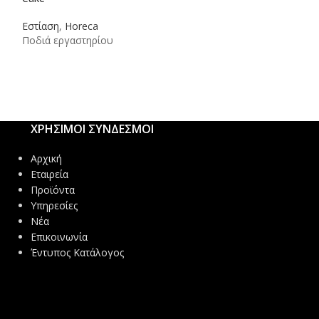
Εστίαση
,
Horeca
Εστίαση
,
Ένδυση
Ποδιά εργαστηρίου
Σακάκι σεφ κοντ
Coolchecker®.
ΧΡΗΣΙΜΟΙ ΣΥΝΔΕΣΜΟΙ
Αρχική
Εταιρεία
Προϊόντα
Υπηρεσίες
Νέα
Επικοινωνία
Έντυπος Κατάλογος