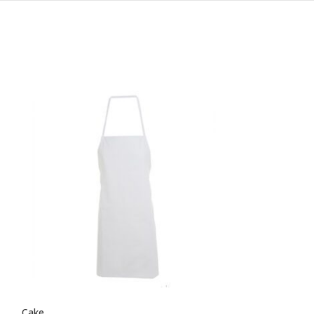
Cake
Essential-PR902