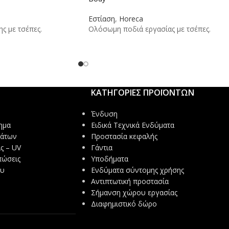
Εστίαση
,
Horeca
ς με τσέπες.
Ολόσωμη ποδιά εργασίας με τσέπες.
ΚΑΤΗΓΟΡΙΕΣ ΠΡΟΪΟΝΤΩΝ
Ένδυση
ημα
Ειδικά Τεχνικά Ενδύματα
μάτων
Προστασία κεφαλής
ς – UV
Γάντια
πώσεις
Υποδήματα
ου
Ενδύματα σύντομης χρήσης
Αντιπτωτική προστασία
Σήμανση χώρου εργασίας
Διαφημιστικό δώρο