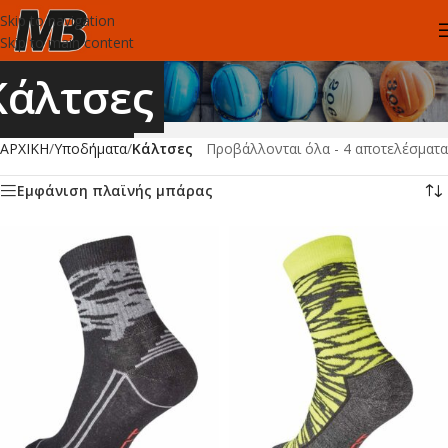
Skip to navigation
Skip to main content
Κάλτσες
ΑΡΧΙΚΗ
/
Υποδήματα
/
Κάλτσες
Προβάλλονται όλα - 4 αποτελέσματα
Εμφάνιση πλαϊνής μπάρας