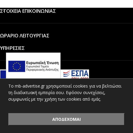
ΣΤΟΙΧΕΙΑ ΕΠΙΚΟΙΝΩΝΙΑΣ
ΩΡΑΡΙΟ ΛΕΙΤΟΥΡΓΙΑΣ
ΥΠΗΡΕΣΙΕΣ
To mb-advertise.gr χρησιμοποιεί cookies για να βελτιώσει
τη διαδικτυακή εμπειρία σου. Εφόσον συνεχίσεις,
ΚΑΤΗΓΟΡΙΕΣ ΠΡΟΪΟΝΤΩΝ
συμφωνείς με την χρήση των cookies από εμάς.
ΧΡΗΣΙΜΟΙ ΣΥΝΔΕΣΜΟΙ
© 2021 ΜΒ Διαφημιστική all rights reserved. Created by
Vrisko
ΑΠΟΔΕΧΟΜΑΙ
Shop
Filters
Cart
My account