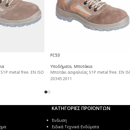
FC53
ια
Υποδήματα
,
Μποτάκια
S1P metal free. EN ISO
Μποτάκι ασφαλείας S1P metal free. EN IS
20345:2011
ΚΑΤΗΓΟΡΙΕΣ ΠΡΟΪΟΝΤΩΝ
Ένδυση
ημα
Ειδικά Τεχνικά Ενδύματα