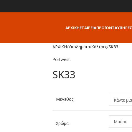
ΑΡΧΙΚΗ
ΕΤΑΙΡΕΙΑ
ΠΡΟΪΟΝΤΑ
ΥΠΗΡΕΣ
ΑΡΧΙΚΗ
/
Υποδήματα
/
Κάλτσες
/
SK33
Portwest
SK33
Alternative:
Μέγεθος
Χρώμα