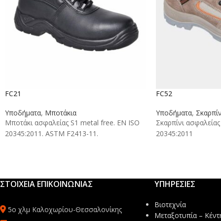
FC21
FC52
Υποδήματα
,
Μποτάκια
Υποδήματα
,
Σκαρπίν
Μποτάκι ασφαλείας S1 metal free. EN ISO
Σκαρπίνι ασφαλείας 
20345:2011. ASTM F2413-11.
20345:2011
ΣΤΟΙΧΕΙΑ ΕΠΙΚΟΙΝΩΝΙΑΣ
ΥΠΗΡΕΣΙΕΣ
Βιοτεχνία
5ο χλμ Καλοχωρίου-Θεσσαλονίκης
Μεταξοτυπία – Κέντ