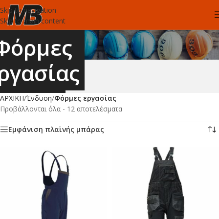
Skip to navigation
Skip to main content
Φόρμες
ργασίας
ΑΡΧΙΚΗ
/
Ένδυση
/
Φόρμες εργασίας
Προβάλλονται όλα - 12 αποτελέσματα
Εμφάνιση πλαϊνής μπάρας