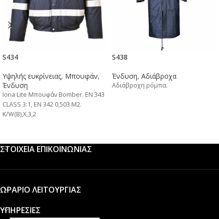
S434
S438
Υψηλής ευκρίνειας
,
Μπουφάν
,
Ένδυση
,
Αδιάβροχα
Ένδυση
Αδιάβροχη ρόμπα.
Iona Lite Μπουφάν Bomber. EN 343
CLASS 3:1, EN 342 0,503 M2.
K/W(B),X,3,2
ΣΤΟΙΧΕΙΑ ΕΠΙΚΟΙΝΩΝΙΑΣ
ΩΡΑΡΙΟ ΛΕΙΤΟΥΡΓΙΑΣ
ΥΠΗΡΕΣΙΕΣ