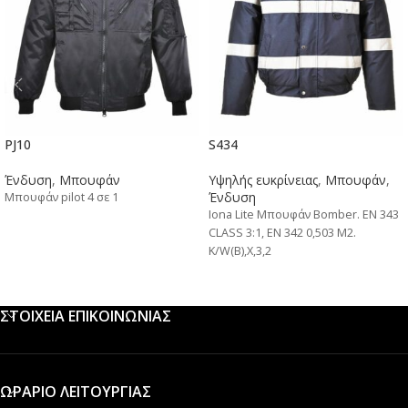
PJ10
S434
Ένδυση
,
Μπουφάν
Υψηλής ευκρίνειας
,
Μπουφάν
,
Ένδυση
Μπουφάν pilot 4 σε 1
Iona Lite Μπουφάν Bomber. EN 343
CLASS 3:1, EN 342 0,503 M2.
K/W(B),X,3,2
ΣΤΟΙΧΕΙΑ ΕΠΙΚΟΙΝΩΝΙΑΣ
ΩΡΑΡΙΟ ΛΕΙΤΟΥΡΓΙΑΣ