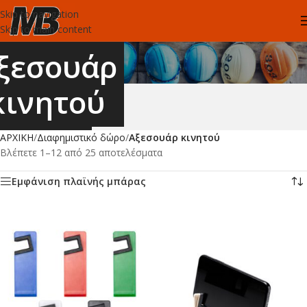
Skip to navigation
Skip to main content
ξεσουάρ
κινητού
ΑΡΧΙΚΗ
/
Διαφημιστικό δώρο
/
Αξεσουάρ κινητού
Βλέπετε 1–12 από 25 αποτελέσματα
Εμφάνιση πλαϊνής μπάρας