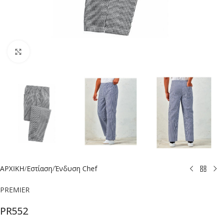
Click to enlarge
ΑΡΧΙΚΗ
/
Εστίαση
/
Ένδυση Chef
PREMIER
PR552