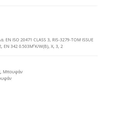
α. EN ISO 20471 CLASS 3, RIS-3279-TOM ISSUE
, EN 342 0.503M²K/W(B), X, 3, 2
ς
,
Μπουφάν
ουφάν