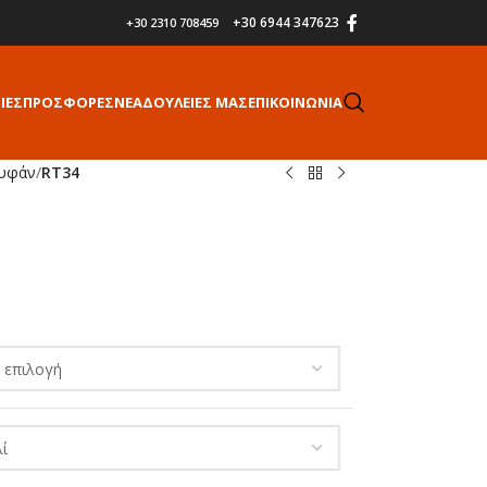
+30 6944 347623
+30 2310 708459
ΙΕΣ
ΠΡΟΣΦΟΡΕΣ
ΝΕΑ
ΔΟΥΛΕΙΕΣ ΜΑΣ
ΕΠΙΚΟΙΝΩΝΙΑ
υφάν
/
RT34