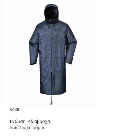
S438
S440
Ένδυση
,
Αδιάβροχα
Ένδυση
,
Αδιάβρ
Αδιάβροχη ρόμπα.
Αδιάβροχο σακά