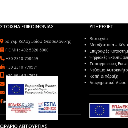
ΣΤΟΙΧΕΙΑ ΕΠΙΚΟΙΝΩΝΙΑΣ
ΥΠΗΡΕΣΙΕΣ
Βιοτεχνία
5ο χλμ Καλοχωρίου-Θεσσαλονίκης
Μεταξοτυπία – Κέντ
Γ.Ε.ΜΗ : 402 5320 6000
Επιγραφές Καταστη
Ψηφιακές Εκτυπώσει
+30 2310 708459
Τυπογραφικές Εκτυ
+30 2310 770571
Ντύσιμο Αυτοκινήτ
+30 6944 347623
Κοπή & Χάραξη
Διαφημιστικό Δώρο
sales@mbsafetyprint.com
info@mb-advertise.gr
acebook
ΩΡΑΡΙΟ ΛΕΙΤΟΥΡΓΙΑΣ