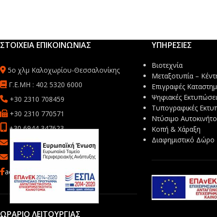
ΣΤΟΙΧΕΙΑ ΕΠΙΚΟΙΝΩΝΙΑΣ
ΥΠΗΡΕΣΙΕΣ
Βιοτεχνία
5ο χλμ Καλοχωρίου-Θεσσαλονίκης
Μεταξοτυπία – Κέντ
Γ.Ε.ΜΗ : 402 5320 6000
Επιγραφές Καταστη
Ψηφιακές Εκτυπώσει
+30 2310 708459
Τυπογραφικές Εκτυ
+30 2310 770571
Ντύσιμο Αυτοκινήτ
+30 6944 347623
Κοπή & Χάραξη
Διαφημιστικό Δώρο
sales@mbsafetyprint.com
info@mb-advertise.gr
acebook
ΩΡΑΡΙΟ ΛΕΙΤΟΥΡΓΙΑΣ