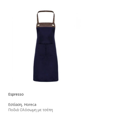
Espresso
Essential
Εστίαση
,
Horeca
Εστίαση
,
Ένδυση
Ποδιά Ολόσωμη με τσέπη
Σακάκι σεφ κοντ