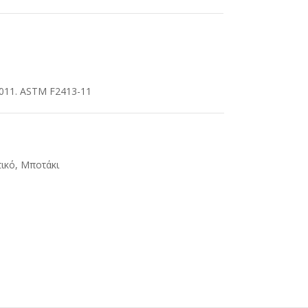
2011. ASTM F2413-11
τικό
,
Μποτάκι