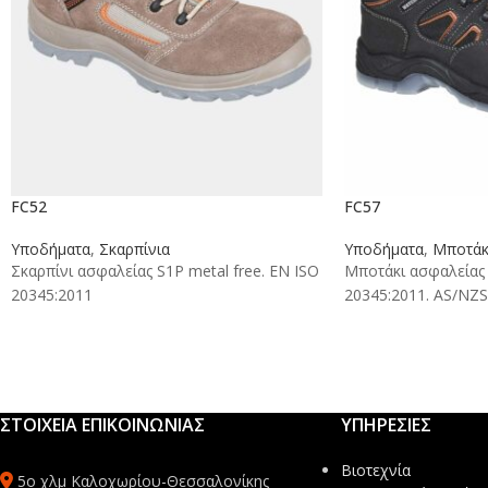
FC52
FC57
Υποδήματα
,
Σκαρπίνια
Υποδήματα
,
Μποτάκ
Σκαρπίνι ασφαλείας S1P metal free. EN ISO
Μποτάκι ασφαλείας 
20345:2011
20345:2011. AS/NZS
ΣΤΟΙΧΕΙΑ ΕΠΙΚΟΙΝΩΝΙΑΣ
ΥΠΗΡΕΣΙΕΣ
Βιοτεχνία
5ο χλμ Καλοχωρίου-Θεσσαλονίκης