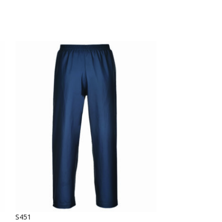
S451
S570