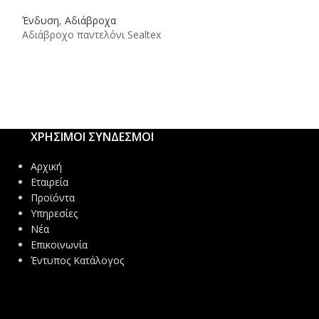
Ένδυση
,
Αδιάβροχα
Ένδυση
,
Μπουφ
Αδιάβροχο παντελόνι Sealtex
Aviemore Μπουφ
ΕΝ343 CLASS 3:1
ΧΡΗΣΙΜΟΙ ΣΥΝΔΕΣΜΟΙ
Αρχική
Εταιρεία
Προϊόντα
Υπηρεσίες
Νέα
Επικοινωνία
Έντυπος Κατάλογος