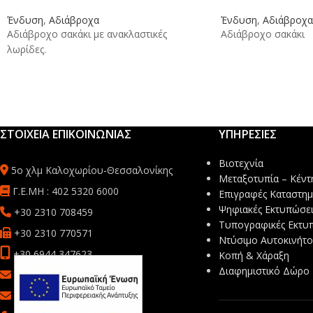
Ένδυση
,
Αδιάβροχα
Ένδυση
,
Αδιάβροχα
Αδιάβροχο σακάκι με ανακλαστικές
Αδιάβροχο σακάκι
λωρίδες.
ΣΤΟΙΧΕΙΑ ΕΠΙΚΟΙΝΩΝΙΑΣ
ΥΠΗΡΕΣΙΕΣ
Βιοτεχνία
5ο χλμ Καλοχωρίου-Θεσσαλονίκης
Μεταξοτυπία – Κέντ
Γ.Ε.ΜΗ : 402 5320 6000
Επιγραφές Καταστη
Ψηφιακές Εκτυπώσει
+30 2310 708459
Τυπογραφικές Εκτυ
+30 2310 770571
Ντύσιμο Αυτοκινήτ
+30 6944 347623
Κοπή & Χάραξη
Διαφημιστικό Δώρο
sales@mbsafetyprint.com
info@mb-advertise.gr