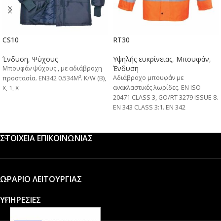
CS10
RT30
Ένδυση
,
Ψύχους
Υψηλής ευκρίνειας
,
Μπουφάν
,
Ένδυση
Μπουφάν ψύχους , με αδιάβροχη
Αδιάβροχο μπουφάν με
προστασία. EN342 0.534M². K/W (B),
ανακλαστικές λωρίδες. EN ISO
X, 1, X
20471 CLASS 3, GO/RT 3279 ISSUE 8.
EN 343 CLASS 3:1. ΕΝ 342
Ο.503Μ²Κ/S(B), X, 3, 2. ANSI/ISEA
107-2015 TYPE R CLASS 3
ΣΤΟΙΧΕΙΑ ΕΠΙΚΟΙΝΩΝΙΑΣ
ΩΡΑΡΙΟ ΛΕΙΤΟΥΡΓΙΑΣ
ΥΠΗΡΕΣΙΕΣ