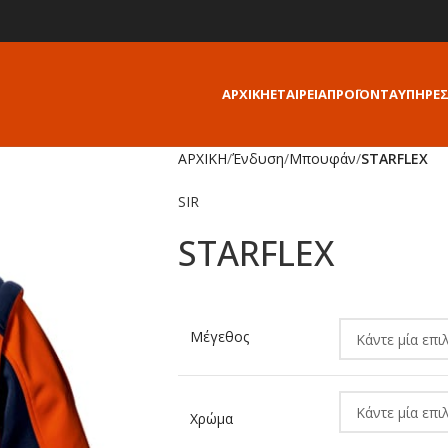
ΑΡΧΙΚΗ
ΕΤΑΙΡΕΙΑ
ΠΡΟΪΟΝΤΑ
ΥΠΗΡΕΣ
ΑΡΧΙΚΗ
/
Ένδυση
/
Μπουφάν
/
STARFLEX
SIR
STARFLEX
Alternative:
Μέγεθος
Χρώμα