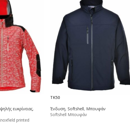
TK50
ψηλής ευκρίνειας
,
Ένδυση
,
Softshell
,
Μπουφάν
Softshell Μπουφάν
oxfield printed