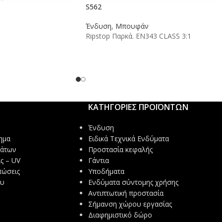
S562
Ένδυση
,
Μπουφάν
Ripstop Παρκά. EN343 CLASS 3:1
ΚΑΤΗΓΟΡΙΕΣ ΠΡΟΪΟΝΤΩΝ
Ένδυση
ημα
Ειδικά Τεχνικά Ενδύματα
μάτων
Προστασία κεφαλής
ς – UV
Γάντια
πώσεις
Υποδήματα
ου
Ενδύματα σύντομης χρήσης
Αντιπτωτική προστασία
Σήμανση χώρου εργασίας
Διαφημιστικό δώρο