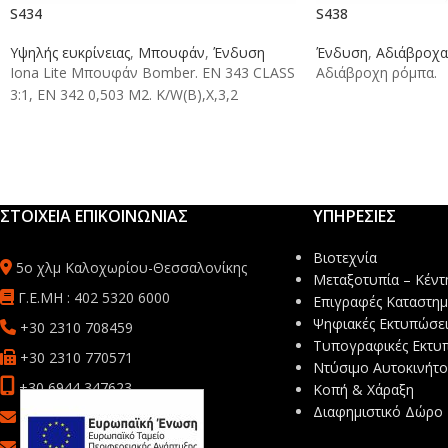
S434
S438
Υψηλής ευκρίνειας
,
Μπουφάν
,
Ένδυση
Ένδυση
,
Αδιάβροχα
Iona Lite Μπουφάν Bomber. EN 343 CLASS
Αδιάβροχη ρόμπα.
3:1, EN 342 0,503 M2. K/W(B),X,3,2
ΣΤΟΙΧΕΙΑ ΕΠΙΚΟΙΝΩΝΙΑΣ
ΥΠΗΡΕΣΙΕΣ
Βιοτεχνία
5ο χλμ Καλοχωρίου-Θεσσαλονίκης
Μεταξοτυπία – Κέντ
Γ.Ε.ΜΗ : 402 5320 6000
Επιγραφές Καταστη
Ψηφιακές Εκτυπώσει
+30 2310 708459
Τυπογραφικές Εκτυ
+30 2310 770571
Ντύσιμο Αυτοκινήτ
+30 6944 347623
Κοπή & Χάραξη
Διαφημιστικό Δώρο
sales@mbsafetyprint.com
info@mb-advertise.gr