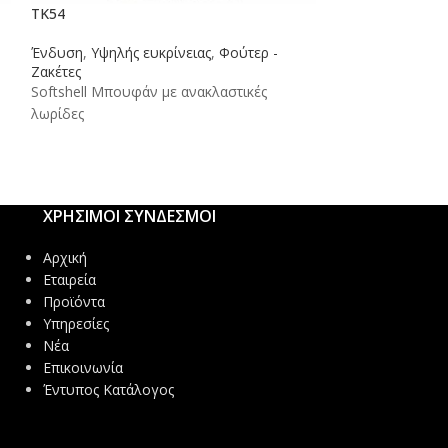
TK54
TX14
Ένδυση
,
Υψηλής ευκρίνειας
,
Φούτερ -
Ένδυση
,
Βερμού
Ζακέτες
Βερμούδα εργασ
Softshell Μπουφάν με ανακλαστικές
λωρίδες
ΧΡΗΣΙΜΟΙ ΣΥΝΔΕΣΜΟΙ
Αρχική
Εταιρεία
Προϊόντα
Υπηρεσίες
Νέα
Επικοινωνία
Έντυπος Κατάλογος